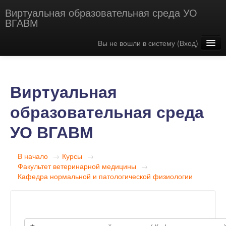
Виртуальная образовательная среда УО
ВГАВМ
Вы не вошли в систему (
Вход
)
Русский ‎(ru)‎
Виртуальная
образовательная среда
УО ВГАВМ
В начало
→
Курсы
→
Факультет ветеринарной медицины
→
Кафедра нормальной и патологической физиологии